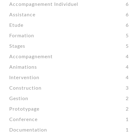
Accompagnement Individuel
6
Assistance
6
Etude
6
Formation
5
Stages
5
Accompagnement
4
Animations
4
Intervention
4
Construction
3
Gestion
2
Prototypage
2
Conference
1
Documentation
1