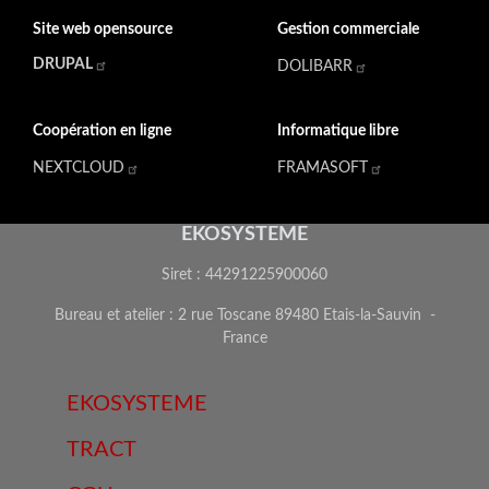
Site web opensource
Gestion commerciale
DRUPAL
DOLIBARR
Coopération en ligne
Informatique libre
NEXTCLOUD
FRAMASOFT
EKOSYSTEME
Siret : 44291225900060
Bureau et atelier : 2 rue Toscane 89480 Etais-la-Sauvin -
France
EKOSYSTEME
TRACT