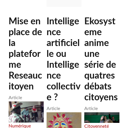
LA
LA
SUITE
BOITE
NUMÉRIQUE
Mise en
Intellige
Ekosyst
À
OUTILS
place de
nce
eme
DU
LOGICIEL
la
artificiel
anime
LIBRE
platefor
le ou
une
me
Intellige
série de
Reseauc
nce
quatres
itoyen
collectiv
débats
e ?
citoyens
Article
Article
Article
Numérique
Citoyenneté