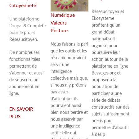
Citoyenneté
Réseaucitoyen et
Numérique
Ekosysteme
Une plateforme
Valeurs
profitent qu'un
Drupal 8 Complete
Posture
grand débat
pour le projet
national soit
Réseaucitoyen.
Nous faisons le pari
organisé pour
que les outils et les
poursuivre leur
De nombreuses
réseaux pourraient
action autour de la
fonctionnalitées
servir une
plateforme en ligne
permettent de
intelligence
Besseges.org et
s'abonner et aussi
collective mais que,
proposer à la
de souscrire un
si nous n'y prêtons
population de
abonnement en
pas assez
participer à une
ligne.
d'attention, ils
série de débats
pourraient aussi
constructifs sur des
EN SAVOIR
bien nous perdre et
sujets suffisamment
PLUS
SUR
nous asservir par
précis pour
MISE
une intelligence
permettre d'aboutir
EN
artificielle qui
à des p