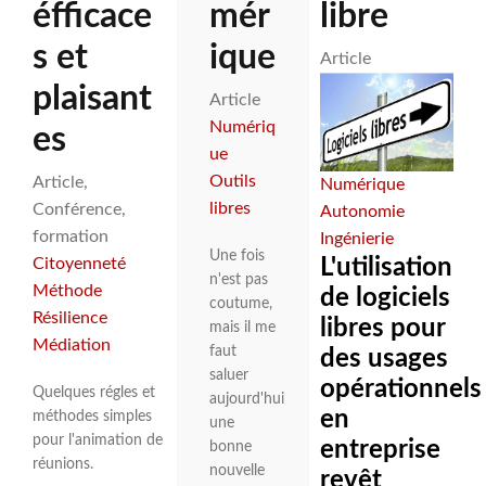
éfficace
mér
libre
s et
ique
Article
plaisant
Article
Numériq
es
ue
Outils
Article
Numérique
libres
Conférence
Autonomie
formation
Ingénierie
Une fois
L'utilisation
Citoyenneté
n'est pas
Méthode
de logiciels
coutume,
Résilience
libres pour
mais il me
Médiation
faut
des usages
saluer
opérationnels
Quelques régles et
aujourd'hui
en
méthodes simples
une
pour l'animation de
entreprise
bonne
réunions.
nouvelle
revêt