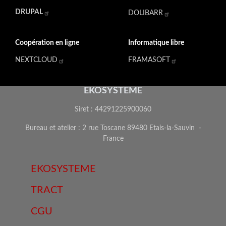
DRUPAL
DOLIBARR
Coopération en ligne
Informatique libre
NEXTCLOUD
FRAMASOFT
EKOSYSTEME
Siret : 44291225900060
Bureau et atelier : 2 rue Toscane 89480 Etais-la-Sauvin -
France
EKOSYSTEME
TRACT
CGU