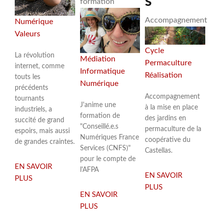
s
formation
Accompagnement
Numérique
Valeurs
Cycle
La révolution
Médiation
Permaculture
internet, comme
Informatique
Réalisation
touts les
Numérique
précédents
Accompagnement
tournants
J'anime une
à la mise en place
industriels, a
formation de
des jardins en
succité de grand
"Conseillé.e.s
permaculture de la
espoirs, mais aussi
Numériques France
coopérative du
de grandes craintes.
Services (CNFS)"
Castellas.
pour le compte de
EN SAVOIR
l'AFPA
EN SAVOIR
PLUS
SUR
PLUS
SUR
POUR
EN SAVOIR
JARDINS
UN
PLUS
SUR
BOTANIQUES
WEB
FORMATION