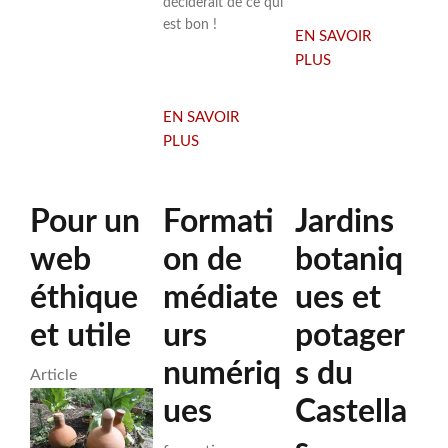
PLACE
déciderait de ce qui
DE
est bon !
EN SAVOIR
LA
PLUS
SUR
PLATEFORME
EKOSYSTEME
RESEAUCITOYEN
ANIME
EN SAVOIR
UNE
PLUS
SUR
SÉRIE
INTELLIGENCE
DE
ARTIFICIELLE
QUATRES
Pour un
Formati
OU
Jardins
DÉBATS
INTELLIGENCE
web
on de
botaniq
CITOYENS
COLLECTIVE
?
éthique
médiate
ues et
et utile
urs
potager
numériq
s du
Article
ues
Castella