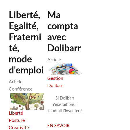
ET
ÉTHIQUE
DE
POTAGERS
ET
Liberté,
Ma
MÉDIATEURS
DU
UTILE
NUMÉRIQUES
CASTELLAS
Egalité,
compta
Fraterni
avec
té,
Dolibarr
mode
Article
d'emploi
Gestion
Article
Dolibarr
Conférence
Si Dolibarr
n'existait pas, il
faudrait l'inventer !
Liberté
Posture
EN SAVOIR
Créativité