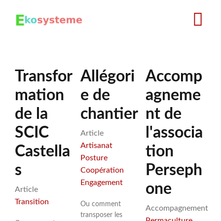
Aller
au
contenu
principal
Transfor
Allégori
Accomp
mation
e de
agneme
de la
chantier
nt de
SCIC
l'associa
Article
Artisanat
Castella
tion
Posture
s
Perseph
Coopération
Engagement
one
Article
Transition
Ou comment
Accompagnement
transposer les
Permaculture