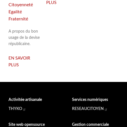
PLUS
SUR
Citoyenneté
MA
Egalité
COMPTA
Fraternité
AVEC
DOLIBARR
A propos du bon
usage de la devise
républicaine.
EN SAVOIR
PLUS
SUR
LIBERTÉ,
EGALITÉ,
FRATERNITÉ,
MODE
D'EMPLOI
Activitée artisanale
Services numériques
THYKO
RESEAUCITOYEN
Site web opensource
Gestion commerciale