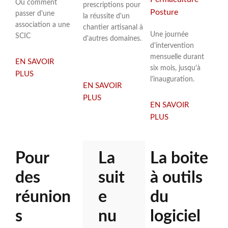
Ou comment
prescriptions pour
Posture
passer d'une
la réussite d'un
association a une
chantier artisanal à
Une journée
SCIC
d'autres domaines.
d'intervention
mensuelle durant
EN SAVOIR
six mois, jusqu'à
PLUS
SUR
l'inauguration.
EN SAVOIR
TRANSFORMATION
PLUS
SUR
DE
EN SAVOIR
ALLÉGORIE
LA
PLUS
SUR
DE
SCIC
ACCOMPAGNEM
CHANTIER
CASTELLAS
DE
Pour
La
La boite
L'ASSOCIATION
PERSEPHONE
des
suit
à outils
réunion
e
du
s
nu
logiciel