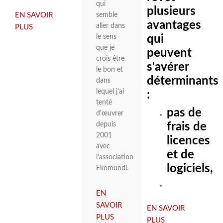
qui
plusieurs
EN SAVOIR
semble
avantages
aller dans
PLUS
SUR
qui
le sens
POUR
que je
peuvent
DES
crois être
RÉUNIONS
s'avérer
le bon et
ÉFFICACES
déterminants
dans
ET
lequel j'ai
:
PLAISANTES
tenté
pas de
d'œuvrer
frais de
depuis
2001
licences
avec
et de
l'association
logiciels,
Ekomundi.
EN
SAVOIR
EN SAVOIR
PLUS
SUR
PLUS
SUR