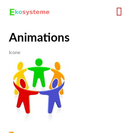
Skip
to
main
content
Animations
Icone