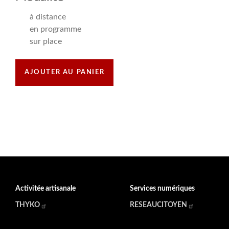
à distance
en programme
sur place
Activitée artisanale
Services numériques
THYKO
RESEAUCITOYEN