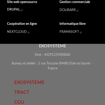
Site web opensource
Gestion commerciale
DRUPAL
DOLIBARR
Coopération en ligne
Informatique libre
NEXTCLOUD
FRAMASOFT
EKOSYSTEME
Siret : 44291225900060
Bureau et atelier : 2 rue Toscane 89480 Etais-la-Sauvin -
France
EKOSYSTEME
TRACT
CGU