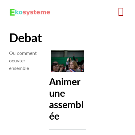
Aller
au
contenu
principal
Debat
Ou comment
oeuvter
ensemble
Animer
une
assembl
ée