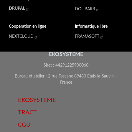
DRUPAL
DOLIBARR
Coopération en ligne
Informatique libre
NEXTCLOUD
FRAMASOFT
EKOSYSTEME
Siret : 44291225900060
Bureau et atelier : 2 rue Toscane 89480 Etais-la-Sauvin -
France
EKOSYSTEME
TRACT
CGU