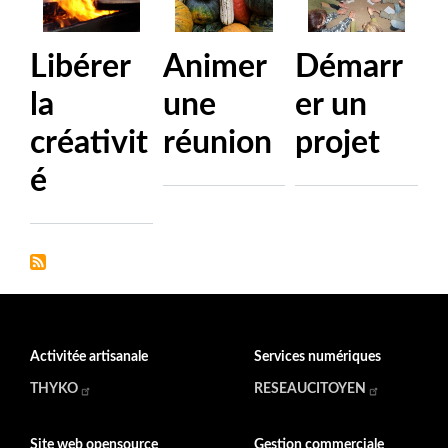
Libérer
Animer
Démarr
la
une
er un
créativit
réunion
projet
é
Activitée artisanale
Services numériques
THYKO
RESEAUCITOYEN
Site web opensource
Gestion commerciale