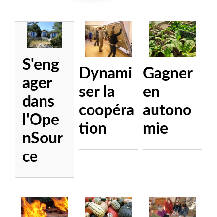
S'eng
Dynami
Gagner
ager
ser la
en
dans
coopéra
autono
l'Ope
tion
mie
nSour
ce