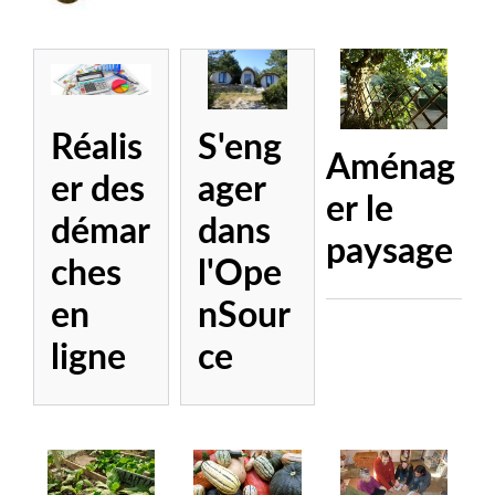
Réalis
S'eng
Aménag
er des
ager
er le
démar
dans
paysage
ches
l'Ope
en
nSour
ligne
ce