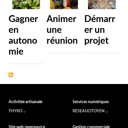
Gagner
Animer
Démarr
en
une
er un
autono
réunion
projet
mie
Activitée artisanale
Services numériques
THYKO
RESEAUCITOYEN
Site web opensource
Gestion commerciale