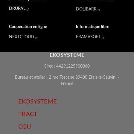
DRUPAL
DOLIBARR
Coopération en ligne
Informatique libre
NEXTCLOUD
FRAMASOFT
EKOSYSTEME
Siret : 44291225900060
Bureau et atelier : 2 rue Toscane 89480 Etais-la-Sauvin -
France
EKOSYSTEME
TRACT
CGU